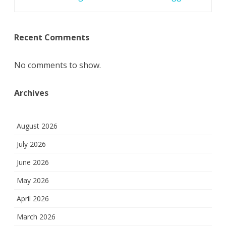
Recent Comments
No comments to show.
Archives
August 2026
July 2026
June 2026
May 2026
April 2026
March 2026