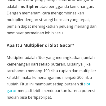
Gacor
adalah
multiplier
atau pengganda kemenangan.
Lebih
Dengan memahami cara mengombinasikan
Menguntungkan
multiplier dengan strategi bermain yang tepat,
pemain dapat meningkatkan peluang menang dan
membuat permainan lebih seru.
Apa Itu Multiplier di Slot Gacor?
Multiplier adalah fitur yang meningkatkan jumlah
kemenangan dari setiap putaran. Misalnya, jika
taruhanmu menang 100 ribu rupiah dan multiplier
x3 aktif, maka kemenanganmu menjadi 300 ribu
rupiah. Fitur ini membuat setiap putaran di
slot
gacor
menjadi lebih mendebarkan karena potensi
hadiah bisa berlipat-lipat.