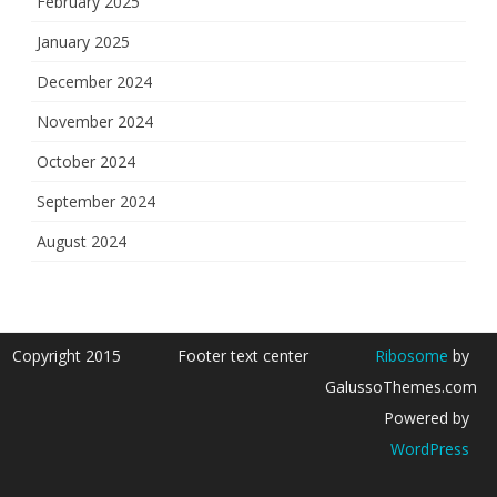
February 2025
January 2025
December 2024
November 2024
October 2024
September 2024
August 2024
Copyright 2015
Footer text center
Ribosome
by
GalussoThemes.com
Powered by
WordPress