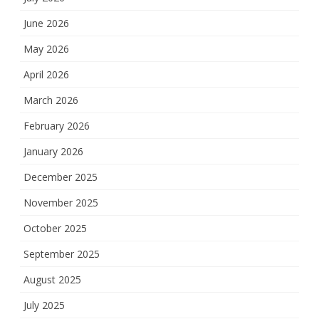
June 2026
May 2026
April 2026
March 2026
February 2026
January 2026
December 2025
November 2025
October 2025
September 2025
August 2025
July 2025