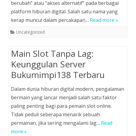
berubah” atau “akses alternatif” pada berbagai
platform hiburan digital. Salah satu nama yang
kerap muncul dalam percakapan…
Read more »
Uncategorized
Main Slot Tanpa Lag:
Keunggulan Server
Bukumimpi138 Terbaru
Dalam dunia hiburan digital modern, pengalaman
bermain yang lancar menjadi salah satu faktor
paling penting bagi para pemain slot online.
Tidak peduli seberapa menarik sebuah
permainan, jika sering mengalami lag…
Read
more »