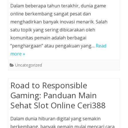
Dalam beberapa tahun terakhir, dunia game
online berkembang sangat pesat dan
menghadirkan banyak inovasi menarik. Salah
satu topik yang sering dibicarakan oleh
komunitas pemain adalah berbagai
“penghargaan” atau pengakuan yang…
Read
more »
Uncategorized
Road to Responsible
Gaming: Panduan Main
Sehat Slot Online Ceri388
Dalam dunia hiburan digital yang semakin
berkembang, banyak pemain mulai mencari cara