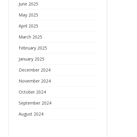
June 2025
May 2025
April 2025
March 2025
February 2025
January 2025
December 2024
November 2024
October 2024
September 2024
August 2024