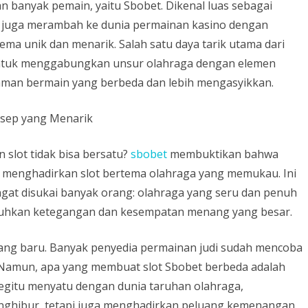
Tema
n banyak pemain, yaitu Sbobet. Dikenal luas sebagai
t juga merambah ke dunia permainan kasino dengan
Unik:
ema unik dan menarik. Salah satu daya tarik utama dari
Perpaduan
untuk menggabungkan unsur olahraga dengan elemen
Seru
aman bermain yang berbeda dan lebih mengasyikkan.
antara
nsep yang Menarik
Olahraga
dan
 slot tidak bisa bersatu?
sbobet
membuktikan bahwa
Slot
n menghadirkan slot bertema olahraga yang memukau. Ini
gat disukai banyak orang: olahraga yang seru dan penuh
guhkan ketegangan dan kesempatan menang yang besar.
ang baru. Banyak penyedia permainan judi sudah mencoba
Namun, apa yang membuat slot Sbobet berbeda adalah
gitu menyatu dengan dunia taruhan olahraga,
enghibur, tetapi juga menghadirkan peluang kemenangan