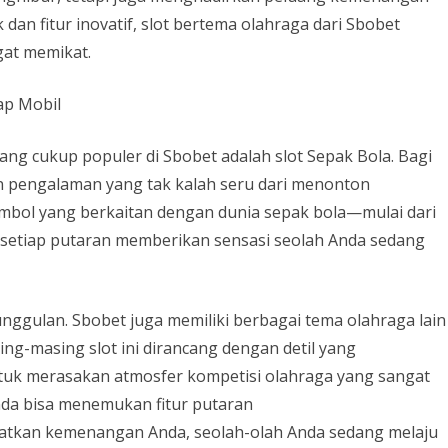
dan fitur inovatif, slot bertema olahraga dari Sbobet
at memikat.
ap Mobil
ang cukup populer di Sbobet adalah slot Sepak Bola. Bagi
n pengalaman yang tak kalah seru dari menonton
mbol yang berkaitan dengan dunia sepak bola—mulai dari
h—setiap putaran memberikan sensasi seolah Anda sedang
unggulan. Sbobet juga memiliki berbagai tema olahraga lain
sing-masing slot ini dirancang dengan detil yang
k merasakan atmosfer kompetisi olahraga yang sangat
Anda bisa menemukan fitur putaran
atkan kemenangan Anda, seolah-olah Anda sedang melaju