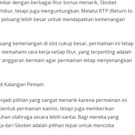
liar dengan berbagai fitur bonus menarik, Sbobet
ibur, tetapi juga menguntungkan. Melalui RTP (Return to
liki peluang lebih besar untuk mendapatkan kemenangan
uang kemenangan di slot cukup besar, permainan ini tetap
memahami cara kerja setiap fitur, yang terpenting adalah
ur anggaran bermain agar permainan tetap menyenangkan
 di Kalangan Pemain
enjadi pilihan yang sangat menarik karena permainan ini
bentuk permainan kasino, tetapi juga memberikan
han olahraga secara lebih santai. Bagi mereka yang
a dari Sbobet adalah pilihan tepat untuk mencoba