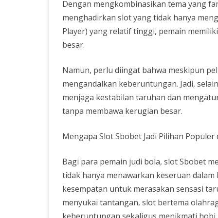
Dengan mengkombinasikan tema yang fami
menghadirkan slot yang tidak hanya mengh
Player) yang relatif tinggi, pemain memi
besar.
Namun, perlu diingat bahwa meskipun pel
mengandalkan keberuntungan. Jadi, selain 
menjaga kestabilan taruhan dan mengat
tanpa membawa kerugian besar.
Mengapa Slot Sbobet Jadi Pilihan Populer
Bagi para pemain judi bola, slot Sbobet m
tidak hanya menawarkan keseruan dalam 
kesempatan untuk merasakan sensasi taru
menyukai tantangan, slot bertema olahrag
keberuntungan sekaligus menikmati hobi.