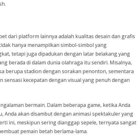
sh.
t dari platform lainnya adalah kualitas desain dan grafis
tidak hanya menampilkan simbol-simbol yang
at, tetapi juga dipadukan dengan latar belakang yang
 berada di dalam dunia olahraga itu sendiri. Misalnya,
bisa berupa stadion dengan sorakan penonton, sementara
an sensasi kecepatan dengan visual yang penuh dengan
ngalaman bermain. Dalam beberapa game, ketika Anda
, Anda akan disambut dengan animasi spektakuler yang
ti ini, meskipun sering dianggap sepele, ternyata sangat
membuat pemain betah berlama-lama.