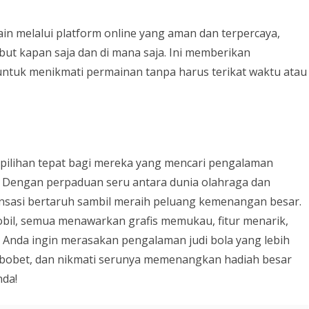
n melalui platform online yang aman dan terpercaya,
t kapan saja dan di mana saja. Ini memberikan
untuk menikmati permainan tanpa harus terikat waktu atau
 pilihan tepat bagi mereka yang mencari pengalaman
 Dengan perpaduan seru antara dunia olahraga dan
ensasi bertaruh sambil meraih peluang kemenangan besar.
mobil, semua menawarkan grafis memukau, fitur menarik,
Anda ingin merasakan pengalaman judi bola yang lebih
 Sbobet, dan nikmati serunya memenangkan hadiah besar
nda!