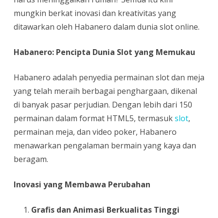
Kreativitas
mungkin berkat inovasi dan kreativitas yang
dalam
ditawarkan oleh Habanero dalam dunia slot online.
Setiap
Habanero: Pencipta Dunia Slot yang Memukau
Putaran
Habanero adalah penyedia permainan slot dan meja
yang telah meraih berbagai penghargaan, dikenal
di banyak pasar perjudian. Dengan lebih dari 150
permainan dalam format HTML5, termasuk
slot
,
permainan meja, dan video poker, Habanero
menawarkan pengalaman bermain yang kaya dan
beragam.
Inovasi yang Membawa Perubahan
Grafis dan Animasi Berkualitas Tinggi