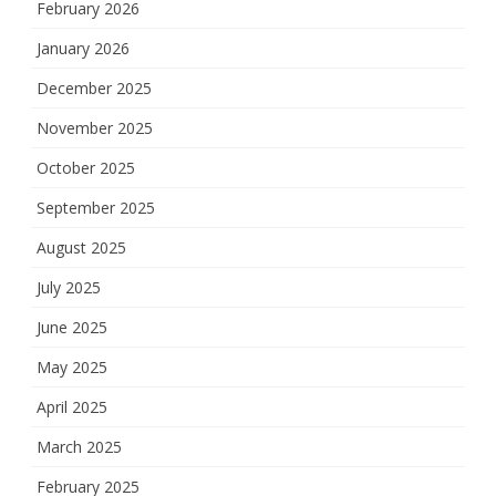
February 2026
January 2026
December 2025
November 2025
October 2025
September 2025
August 2025
July 2025
June 2025
May 2025
April 2025
March 2025
February 2025