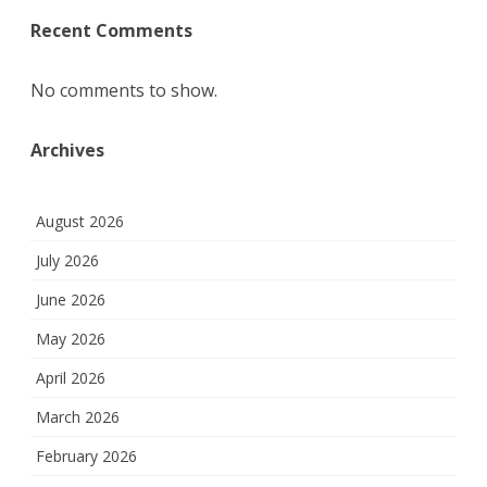
Recent Comments
No comments to show.
Archives
August 2026
July 2026
June 2026
May 2026
April 2026
March 2026
February 2026