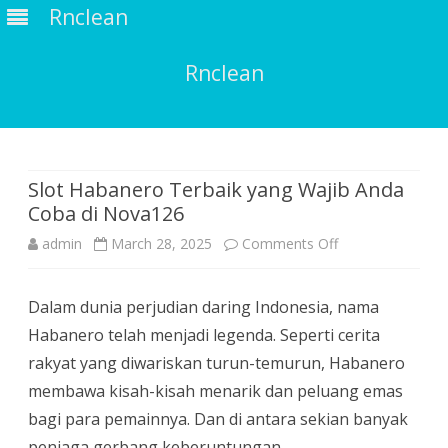
Rnclean
Rnclean
Skip
to
content
Slot Habanero Terbaik yang Wajib Anda
Coba di Nova126
on
admin
March 28, 2025
Comments Off
Slot
Dalam dunia perjudian daring Indonesia, nama
Habanero
Habanero telah menjadi legenda.
Seperti cerita
Terbaik
rakyat yang diwariskan turun-temurun, Habanero
yang
membawa kisah-kisah menarik dan peluang emas
bagi para pemainnya.
Dan di antara sekian banyak
Wajib
penjaga gerbang keberuntungan,