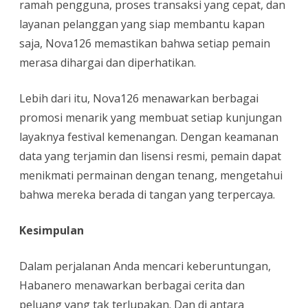
ramah pengguna, proses transaksi yang cepat, dan
layanan pelanggan yang siap membantu kapan
saja, Nova126 memastikan bahwa setiap pemain
merasa dihargai dan diperhatikan.
Lebih dari itu, Nova126 menawarkan berbagai
promosi menarik yang membuat setiap kunjungan
layaknya festival kemenangan.
Dengan keamanan
data yang terjamin dan lisensi resmi, pemain dapat
menikmati permainan dengan tenang, mengetahui
bahwa mereka berada di tangan yang terpercaya.
Kesimpulan
Dalam perjalanan Anda mencari keberuntungan,
Habanero menawarkan berbagai cerita dan
peluang yang tak terlupakan.
Dan di antara