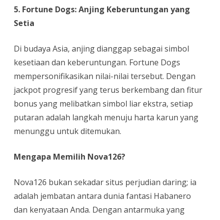
5. Fortune Dogs: Anjing Keberuntungan yang
Setia
Di budaya Asia, anjing dianggap sebagai simbol
kesetiaan dan keberuntungan.
Fortune Dogs
mempersonifikasikan nilai-nilai tersebut.
Dengan
jackpot progresif yang terus berkembang dan fitur
bonus yang melibatkan simbol liar ekstra, setiap
putaran adalah langkah menuju harta karun yang
menunggu untuk ditemukan.
Mengapa Memilih Nova126?
Nova126 bukan sekadar situs perjudian daring; ia
adalah jembatan antara dunia fantasi Habanero
dan kenyataan Anda.
Dengan antarmuka yang