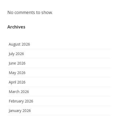
No comments to show.
Archives
August 2026
July 2026
June 2026
May 2026
April 2026
March 2026
February 2026
January 2026