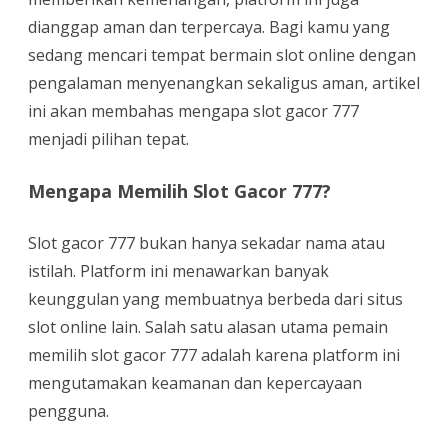
Online
dianggap aman dan terpercaya. Bagi kamu yang
yang
sedang mencari tempat bermain slot online dengan
Aman
pengalaman menyenangkan sekaligus aman, artikel
ini akan membahas mengapa slot gacor 777
dan
menjadi pilihan tepat.
Terpercaya
Mengapa Memilih Slot Gacor 777?
Slot gacor 777 bukan hanya sekadar nama atau
istilah. Platform ini menawarkan banyak
keunggulan yang membuatnya berbeda dari situs
slot online lain. Salah satu alasan utama pemain
memilih slot gacor 777 adalah karena platform ini
mengutamakan keamanan dan kepercayaan
pengguna.