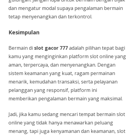
dan mengatur modal supaya pengalaman bermain
tetap menyenangkan dan terkontrol.
Kesimpulan
Bermain di
slot gacor 777
adalah pilihan tepat bagi
kamu yang menginginkan platform slot online yang
aman, terpercaya, dan menyenangkan. Dengan
sistem keamanan yang kuat, ragam permainan
menarik, kemudahan transaksi, serta pelayanan
pelanggan yang responsif, platform ini
memberikan pengalaman bermain yang maksimal.
Jadi, jika kamu sedang mencari tempat bermain slot
online yang tidak hanya menawarkan peluang
menang, tapi juga kenyamanan dan keamanan, slot