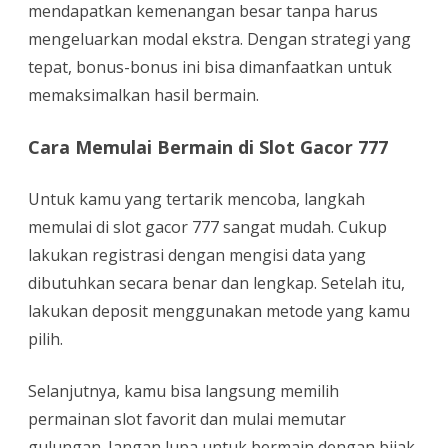
mendapatkan kemenangan besar tanpa harus
mengeluarkan modal ekstra. Dengan strategi yang
tepat, bonus-bonus ini bisa dimanfaatkan untuk
memaksimalkan hasil bermain.
Cara Memulai Bermain di Slot Gacor 777
Untuk kamu yang tertarik mencoba, langkah
memulai di slot gacor 777 sangat mudah. Cukup
lakukan registrasi dengan mengisi data yang
dibutuhkan secara benar dan lengkap. Setelah itu,
lakukan deposit menggunakan metode yang kamu
pilih.
Selanjutnya, kamu bisa langsung memilih
permainan slot favorit dan mulai memutar
gulungan. Jangan lupa untuk bermain dengan bijak