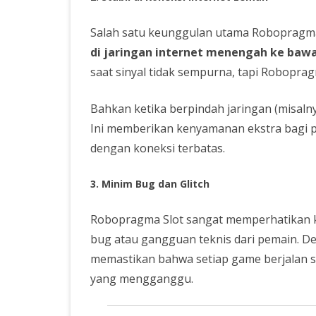
Salah satu keunggulan utama Robopragma 
di jaringan internet menengah ke baw
saat sinyal tidak sempurna, tapi Robopra
Bahkan ketika berpindah jaringan (misalnya
Ini memberikan kenyamanan ekstra bagi pe
dengan koneksi terbatas.
3.
Minim Bug dan Glitch
Robopragma Slot sangat memperhatikan ku
bug atau gangguan teknis dari pemain. D
memastikan bahwa setiap game berjalan ses
yang mengganggu.