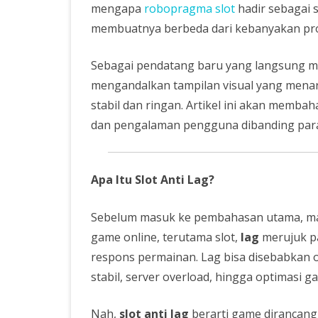
Keu
mengapa
robopragma slot
hadir sebagai 
membuatnya berbeda dari kebanyakan prov
Ro
Slo
Sebagai pendatang baru yang langsung me
Dib
mengandalkan tampilan visual yang menar
Kom
stabil dan ringan. Artikel ini akan membah
dan pengalaman pengguna dibanding para
Lain
Apa Itu Slot Anti Lag?
Sebelum masuk ke pembahasan utama, mari k
game online, terutama slot,
lag
merujuk pa
respons permainan. Lag bisa disebabkan ol
stabil, server overload, hingga optimasi 
Nah,
slot anti lag
berarti game dirancang