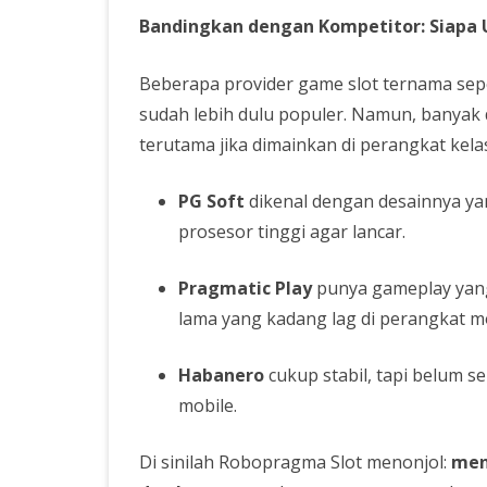
Bandingkan dengan Kompetitor: Siapa 
Beberapa provider game slot ternama sep
sudah lebih dulu populer. Namun, banyak d
terutama jika dimainkan di perangkat kel
PG Soft
dikenal dengan desainnya y
prosesor tinggi agar lancar.
Pragmatic Play
punya gameplay yang
lama yang kadang lag di perangkat mo
Habanero
cukup stabil, tapi belum s
mobile.
Di sinilah Robopragma Slot menonjol:
men