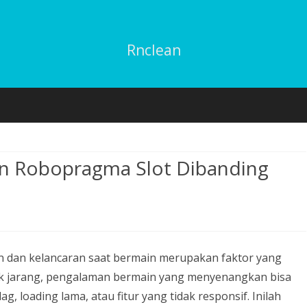
Rnclean
Skip
to
content
lan Robopragma Slot Dibanding
t
n dan kelancaran saat bermain merupakan faktor yang
i
k jarang, pengalaman bermain yang menyenangkan bisa
:
, loading lama, atau fitur yang tidak responsif. Inilah