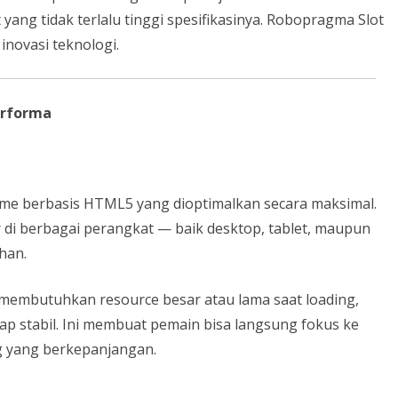
yang tidak terlalu tinggi spesifikasinya. Robopragma Slot
inovasi teknologi.
erforma
e berbasis HTML5 yang dioptimalkan secara maksimal.
r di berbagai perangkat — baik desktop, tablet, maupun
han.
membutuhkan resource besar atau lama saat loading,
p stabil. Ini membuat pemain bisa langsung fokus ke
g yang berkepanjangan.