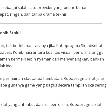
 sebagai salah satu provider yang benar-benar
at, ringan, dan tanpa drama teknis.
ebih Stabil
n, tak berlebihan rasanya jika Robopragma Slot disebut
aat ini. Kombinasi antara kualitas visual, performa tinggi,
galaman bermain lebih nyaman dan menyenangkan, bahkan
ak ideal.
 permainan slot tanpa hambatan, Robopragma Slot jelas
, apa gunanya game yang bagus secara tampilan jika sering
 slot yang anti ribet dan full performa, Robopragma Slot