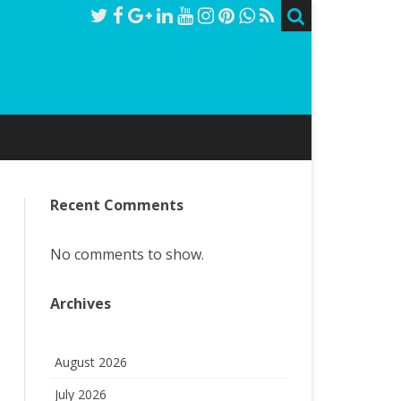
Recent Comments
No comments to show.
Archives
August 2026
July 2026