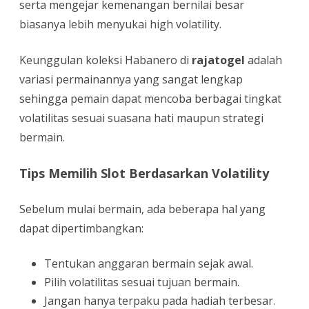
serta mengejar kemenangan bernilai besar
biasanya lebih menyukai high volatility.
Keunggulan koleksi Habanero di
rajatogel
adalah
variasi permainannya yang sangat lengkap
sehingga pemain dapat mencoba berbagai tingkat
volatilitas sesuai suasana hati maupun strategi
bermain.
Tips Memilih Slot Berdasarkan Volatility
Sebelum mulai bermain, ada beberapa hal yang
dapat dipertimbangkan:
Tentukan anggaran bermain sejak awal.
Pilih volatilitas sesuai tujuan bermain.
Jangan hanya terpaku pada hadiah terbesar.