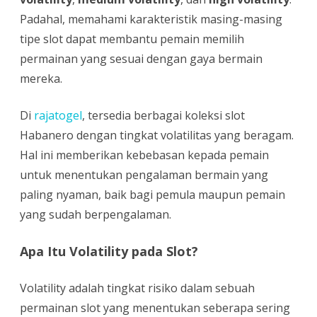
High
Padahal, memahami karakteristik masing-masing
Volatility
tipe slot dapat membantu pemain memilih
Habanero
permainan yang sesuai dengan gaya bermain
mereka.
di
RajaTOGEL
Di
rajatogel
, tersedia berbagai koleksi slot
Habanero dengan tingkat volatilitas yang beragam.
Hal ini memberikan kebebasan kepada pemain
untuk menentukan pengalaman bermain yang
paling nyaman, baik bagi pemula maupun pemain
yang sudah berpengalaman.
Apa Itu Volatility pada Slot?
Volatility adalah tingkat risiko dalam sebuah
permainan slot yang menentukan seberapa sering