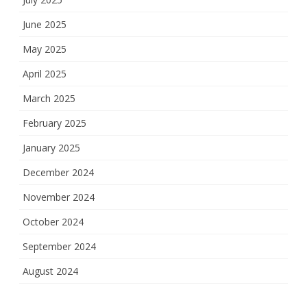
June 2025
May 2025
April 2025
March 2025
February 2025
January 2025
December 2024
November 2024
October 2024
September 2024
August 2024