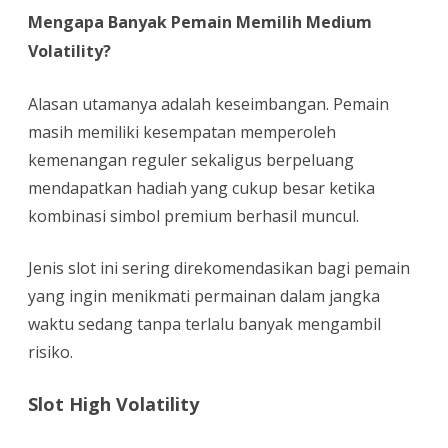
Mengapa Banyak Pemain Memilih Medium
Volatility?
Alasan utamanya adalah keseimbangan. Pemain
masih memiliki kesempatan memperoleh
kemenangan reguler sekaligus berpeluang
mendapatkan hadiah yang cukup besar ketika
kombinasi simbol premium berhasil muncul.
Jenis slot ini sering direkomendasikan bagi pemain
yang ingin menikmati permainan dalam jangka
waktu sedang tanpa terlalu banyak mengambil
risiko.
Slot High Volatility