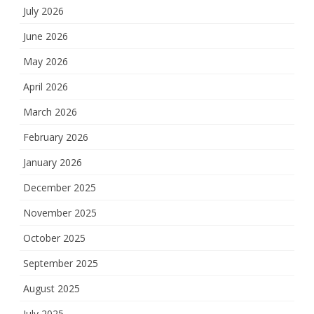
July 2026
June 2026
May 2026
April 2026
March 2026
February 2026
January 2026
December 2025
November 2025
October 2025
September 2025
August 2025
July 2025