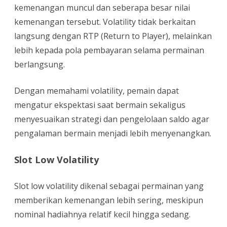
kemenangan muncul dan seberapa besar nilai
kemenangan tersebut. Volatility tidak berkaitan
langsung dengan RTP (Return to Player), melainkan
lebih kepada pola pembayaran selama permainan
berlangsung.
Dengan memahami volatility, pemain dapat
mengatur ekspektasi saat bermain sekaligus
menyesuaikan strategi dan pengelolaan saldo agar
pengalaman bermain menjadi lebih menyenangkan.
Slot Low Volatility
Slot low volatility dikenal sebagai permainan yang
memberikan kemenangan lebih sering, meskipun
nominal hadiahnya relatif kecil hingga sedang.