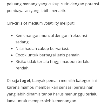
peluang menang yang cukup rutin dengan potensi
pembayaran yang lebih menarik.
Ciri-ciri slot medium volatility meliputi:
Kemenangan muncul dengan frekuensi
sedang.
Nilai hadiah cukup bervariasi.
Cocok untuk berbagai jenis pemain.
Risiko tidak terlalu tinggi maupun terlalu
rendah.
Di
rajatogel
, banyak pemain memilih kategori ini
karena mampu memberikan sensasi permainan
yang lebih dinamis tanpa harus menunggu terlalu
lama untuk memperoleh kemenangan.