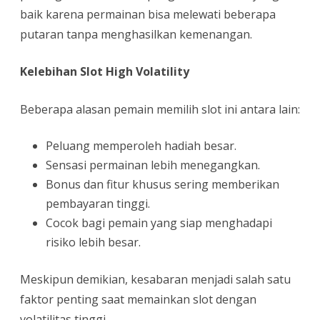
baik karena permainan bisa melewati beberapa
putaran tanpa menghasilkan kemenangan.
Kelebihan Slot High Volatility
Beberapa alasan pemain memilih slot ini antara lain:
Peluang memperoleh hadiah besar.
Sensasi permainan lebih menegangkan.
Bonus dan fitur khusus sering memberikan
pembayaran tinggi.
Cocok bagi pemain yang siap menghadapi
risiko lebih besar.
Meskipun demikian, kesabaran menjadi salah satu
faktor penting saat memainkan slot dengan
volatilitas tinggi.