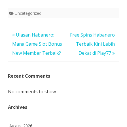
Uncategorized
Post
Ulasan Habanero:
Free Spins Habanero
navigation
Mana Game Slot Bonus
Terbaik Kini Lebih
New Member Terbaik?
Dekat di Play77
Recent Comments
No comments to show.
Archives
August 2026