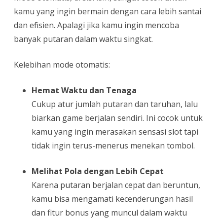
kamu yang ingin bermain dengan cara lebih santai
dan efisien. Apalagi jika kamu ingin mencoba
banyak putaran dalam waktu singkat.
Kelebihan mode otomatis:
Hemat Waktu dan Tenaga
Cukup atur jumlah putaran dan taruhan, lalu
biarkan game berjalan sendiri. Ini cocok untuk
kamu yang ingin merasakan sensasi slot tapi
tidak ingin terus-menerus menekan tombol.
Melihat Pola dengan Lebih Cepat
Karena putaran berjalan cepat dan beruntun,
kamu bisa mengamati kecenderungan hasil
dan fitur bonus yang muncul dalam waktu