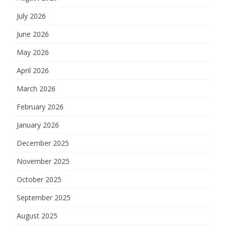
July 2026
June 2026
May 2026
April 2026
March 2026
February 2026
January 2026
December 2025
November 2025
October 2025
September 2025
August 2025