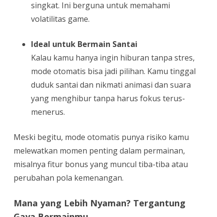
singkat. Ini berguna untuk memahami
volatilitas game.
Ideal untuk Bermain Santai
Kalau kamu hanya ingin hiburan tanpa stres,
mode otomatis bisa jadi pilihan. Kamu tinggal
duduk santai dan nikmati animasi dan suara
yang menghibur tanpa harus fokus terus-
menerus.
Meski begitu, mode otomatis punya risiko kamu
melewatkan momen penting dalam permainan,
misalnya fitur bonus yang muncul tiba-tiba atau
perubahan pola kemenangan.
Mana yang Lebih Nyaman? Tergantung
Gaya Bermainmu