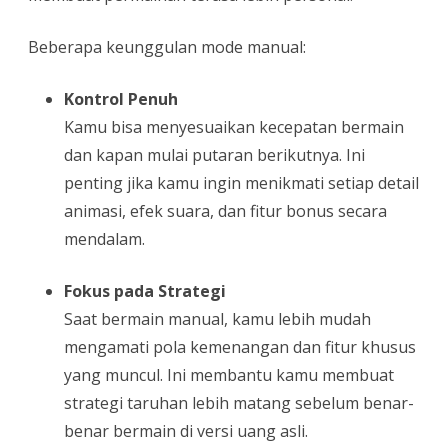
Beberapa keunggulan mode manual:
Kontrol Penuh
Kamu bisa menyesuaikan kecepatan bermain
dan kapan mulai putaran berikutnya. Ini
penting jika kamu ingin menikmati setiap detail
animasi, efek suara, dan fitur bonus secara
mendalam.
Fokus pada Strategi
Saat bermain manual, kamu lebih mudah
mengamati pola kemenangan dan fitur khusus
yang muncul. Ini membantu kamu membuat
strategi taruhan lebih matang sebelum benar-
benar bermain di versi uang asli.