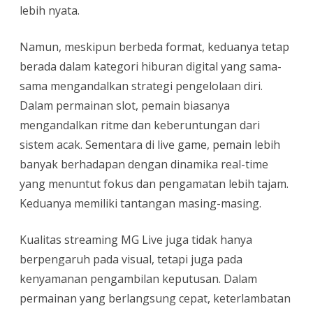
lebih nyata.
Namun, meskipun berbeda format, keduanya tetap
berada dalam kategori hiburan digital yang sama-
sama mengandalkan strategi pengelolaan diri.
Dalam permainan slot, pemain biasanya
mengandalkan ritme dan keberuntungan dari
sistem acak. Sementara di live game, pemain lebih
banyak berhadapan dengan dinamika real-time
yang menuntut fokus dan pengamatan lebih tajam.
Keduanya memiliki tantangan masing-masing.
Kualitas streaming MG Live juga tidak hanya
berpengaruh pada visual, tetapi juga pada
kenyamanan pengambilan keputusan. Dalam
permainan yang berlangsung cepat, keterlambatan