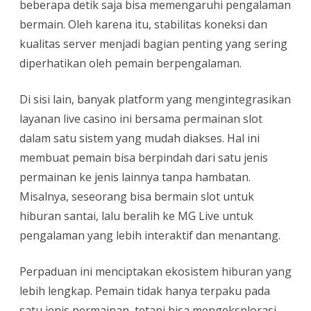
beberapa detik saja bisa memengaruhi pengalaman
bermain. Oleh karena itu, stabilitas koneksi dan
kualitas server menjadi bagian penting yang sering
diperhatikan oleh pemain berpengalaman.
Di sisi lain, banyak platform yang mengintegrasikan
layanan live casino ini bersama permainan slot
dalam satu sistem yang mudah diakses. Hal ini
membuat pemain bisa berpindah dari satu jenis
permainan ke jenis lainnya tanpa hambatan.
Misalnya, seseorang bisa bermain slot untuk
hiburan santai, lalu beralih ke MG Live untuk
pengalaman yang lebih interaktif dan menantang.
Perpaduan ini menciptakan ekosistem hiburan yang
lebih lengkap. Pemain tidak hanya terpaku pada
satu jenis permainan, tetapi bisa mengeksplorasi