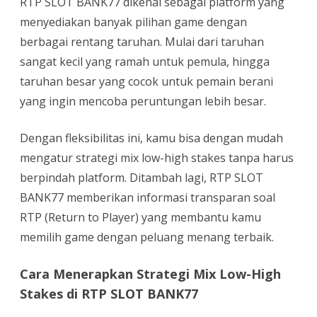
RTP SLOT BANK77 dikenal sebagai platform yang
menyediakan banyak pilihan game dengan
berbagai rentang taruhan. Mulai dari taruhan
sangat kecil yang ramah untuk pemula, hingga
taruhan besar yang cocok untuk pemain berani
yang ingin mencoba peruntungan lebih besar.
Dengan fleksibilitas ini, kamu bisa dengan mudah
mengatur strategi mix low-high stakes tanpa harus
berpindah platform. Ditambah lagi, RTP SLOT
BANK77 memberikan informasi transparan soal
RTP (Return to Player) yang membantu kamu
memilih game dengan peluang menang terbaik.
Cara Menerapkan Strategi Mix Low-High
Stakes di RTP SLOT BANK77