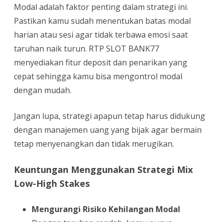
Modal adalah faktor penting dalam strategi ini.
Pastikan kamu sudah menentukan batas modal
harian atau sesi agar tidak terbawa emosi saat
taruhan naik turun. RTP SLOT BANK77
menyediakan fitur deposit dan penarikan yang
cepat sehingga kamu bisa mengontrol modal
dengan mudah.
Jangan lupa, strategi apapun tetap harus didukung
dengan manajemen uang yang bijak agar bermain
tetap menyenangkan dan tidak merugikan.
Keuntungan Menggunakan Strategi Mix
Low-High Stakes
Mengurangi Risiko Kehilangan Modal