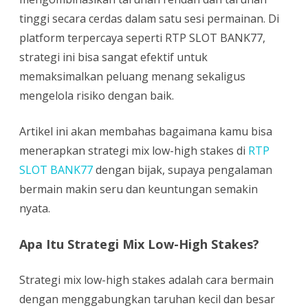
High
tinggi secara cerdas dalam satu sesi permainan. Di
Stakes
platform terpercaya seperti RTP SLOT BANK77,
di
strategi ini bisa sangat efektif untuk
memaksimalkan peluang menang sekaligus
RTP
mengelola risiko dengan baik.
SLOT
BANK77
Artikel ini akan membahas bagaimana kamu bisa
menerapkan strategi mix low-high stakes di
RTP
SLOT BANK77
dengan bijak, supaya pengalaman
bermain makin seru dan keuntungan semakin
nyata.
Apa Itu Strategi Mix Low-High Stakes?
Strategi mix low-high stakes adalah cara bermain
dengan menggabungkan taruhan kecil dan besar