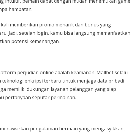
ang intuitif, pemain dapat dengan mudah menemukan game
anpa hambatan.
g kali memberikan promo menarik dan bonus yang
. Jadi, setelah login, kamu bisa langsung memanfaatkan
tkan potensi kemenangan.
latform perjudian online adalah keamanan. Mallbet selalu
knologi enkripsi terbaru untuk menjaga data pribadi
 juga memiliki dukungan layanan pelanggan yang siap
au pertanyaan seputar permainan.
ogin menawarkan pengalaman bermain yang mengasyikkan,