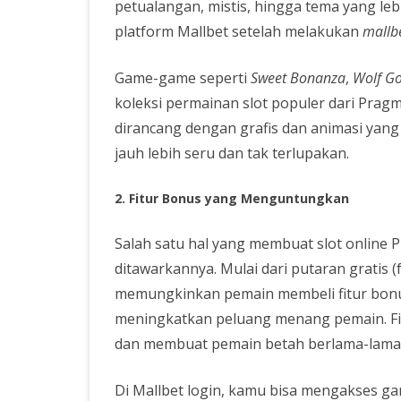
petualangan, mistis, hingga tema yang le
platform Mallbet setelah melakukan
mallbe
Game-game seperti
Sweet Bonanza
,
Wolf Go
koleksi permainan slot populer dari Pragm
dirancang dengan grafis dan animasi ya
jauh lebih seru dan tak terlupakan.
2.
Fitur Bonus yang Menguntungkan
Salah satu hal yang membuat slot online Pr
ditawarkannya. Mulai dari putaran gratis (f
memungkinkan pemain membeli fitur bonu
meningkatkan peluang menang pemain. Fitu
dan membuat pemain betah berlama-lama
Di Mallbet login, kamu bisa mengakses g