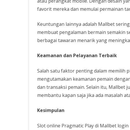
atau perangkat mobile. Dengan desain y
favorit mereka dan memulai permainan t
Keuntungan lainnya adalah Mallbet serin
membuat pengalaman bermain semakin seru
berbagai tawaran menarik yang meningka
Keamanan dan Pelayanan Terbaik
Salah satu faktor penting dalam memilih p
mengutamakan keamanan pemain dengan te
dan transaksi pemain. Selain itu, Mallbet
membantu kapan saja jika ada masalah at
Kesimpulan
Slot online Pragmatic Play di Mallbet l