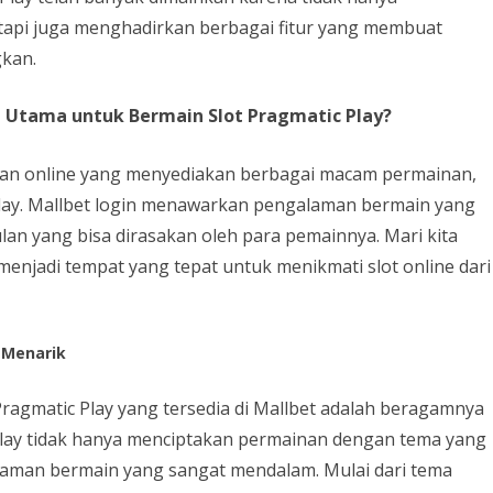
api juga menghadirkan berbagai fitur yang membuat
kan.
n Utama untuk Bermain Slot Pragmatic Play?
udian online yang menyediakan berbagai macam permainan,
Play. Mallbet login menawarkan pengalaman bermain yang
 yang bisa dirasakan oleh para pemainnya. Mari kita
njadi tempat yang tepat untuk menikmati slot online dari
 Menarik
Pragmatic Play yang tersedia di Mallbet adalah beragamnya
 Play tidak hanya menciptakan permainan dengan tema yang
alaman bermain yang sangat mendalam. Mulai dari tema