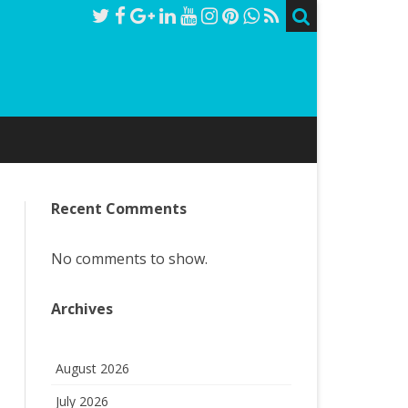
Recent Comments
No comments to show.
Archives
August 2026
July 2026