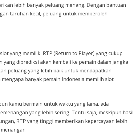
erikan lebih banyak peluang menang. Dengan bantuan
engan taruhan kecil, peluang untuk memperoleh
lot yang memiliki RTP (Return to Player) yang cukup
 yang diprediksi akan kembali ke pemain dalam jangka
kan peluang yang lebih baik untuk mendapatkan
an mengapa banyak pemain Indonesia memilih slot
ipun kamu bermain untuk waktu yang lama, ada
enangan yang lebih sering. Tentu saja, meskipun hasil
ungan, RTP yang tinggi memberikan kepercayaan lebih
kemenangan.