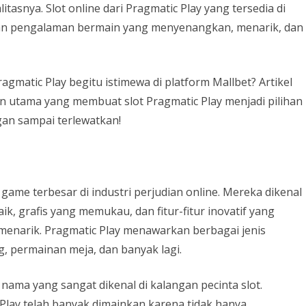
Pragmatic
tasnya. Slot online dari Pragmatic Play yang tersedia di
n pengalaman bermain yang menyenangkan, menarik, dan
Play
di
Platform
agmatic Play begitu istimewa di platform Mallbet? Artikel
Mallbet
 utama yang membuat slot Pragmatic Play menjadi pilihan
gan sampai terlewatkan!
Login
 game terbesar di industri perjudian online. Mereka dikenal
k, grafis yang memukau, dan fitur-fitur inovatif yang
menarik. Pragmatic Play menawarkan berbagai jenis
g, permainan meja, dan banyak lagi.
 nama yang sangat dikenal di kalangan pecinta slot.
Play telah banyak dimainkan karena tidak hanya