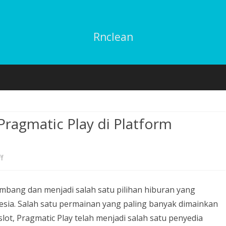
Rnclean
Skip
to
content
Pragmatic Play di Platform
on
f
Keunggulan
embang dan menjadi salah satu pilihan hiburan yang
Slot
esia. Salah satu permainan yang paling banyak dimainkan
Online
slot, Pragmatic Play telah menjadi salah satu penyedia