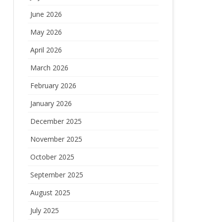
June 2026
May 2026
April 2026
March 2026
February 2026
January 2026
December 2025
November 2025
October 2025
September 2025
August 2025
July 2025