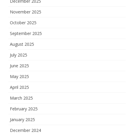
December 2025
November 2025
October 2025
September 2025
August 2025
July 2025
June 2025
May 2025
April 2025
March 2025
February 2025
January 2025
December 2024