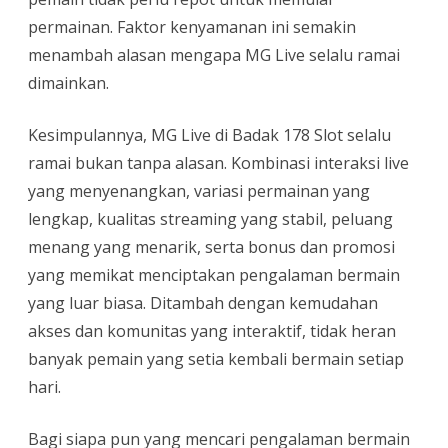
permainan. Faktor kenyamanan ini semakin
menambah alasan mengapa MG Live selalu ramai
dimainkan.
Kesimpulannya, MG Live di Badak 178 Slot selalu
ramai bukan tanpa alasan. Kombinasi interaksi live
yang menyenangkan, variasi permainan yang
lengkap, kualitas streaming yang stabil, peluang
menang yang menarik, serta bonus dan promosi
yang memikat menciptakan pengalaman bermain
yang luar biasa. Ditambah dengan kemudahan
akses dan komunitas yang interaktif, tidak heran
banyak pemain yang setia kembali bermain setiap
hari.
Bagi siapa pun yang mencari pengalaman bermain