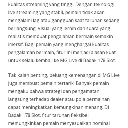
kualitas streaming yang tinggi. Dengan teknologi
live streaming yang stabil, pemain tidak akan
mengalami lag atau gangguan saat taruhan sedang
berlangsung. Visual yang jernih dan suara yang
realistis membuat pengalaman bermain semakin
imersif. Bagi pemain yang menghargai kualitas
pengalaman bermain, fitur ini menjadi alasan kuat
untuk selalu kembali ke MG Live di Badak 178 Slot.
Tak kalah penting, peluang kemenangan di MG Live
juga membuat pemain tertarik. Banyak pemain
mengaku bahwa strategi dan pengamatan
langsung terhadap dealer atau pola permainan
dapat meningkatkan kemungkinan menang. Di
Badak 178 Slot, fitur taruhan fleksibel
memungkinkan pemain menyesuaikan nominal