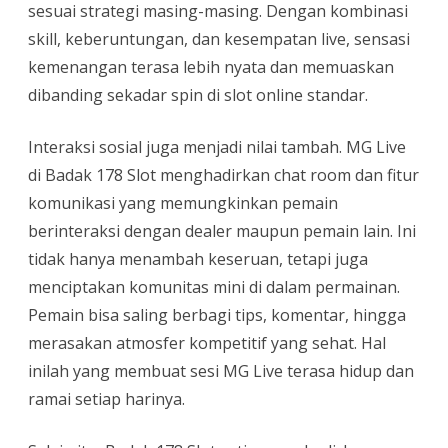
sesuai strategi masing-masing. Dengan kombinasi
skill, keberuntungan, dan kesempatan live, sensasi
kemenangan terasa lebih nyata dan memuaskan
dibanding sekadar spin di slot online standar.
Interaksi sosial juga menjadi nilai tambah. MG Live
di Badak 178 Slot menghadirkan chat room dan fitur
komunikasi yang memungkinkan pemain
berinteraksi dengan dealer maupun pemain lain. Ini
tidak hanya menambah keseruan, tetapi juga
menciptakan komunitas mini di dalam permainan.
Pemain bisa saling berbagi tips, komentar, hingga
merasakan atmosfer kompetitif yang sehat. Hal
inilah yang membuat sesi MG Live terasa hidup dan
ramai setiap harinya.