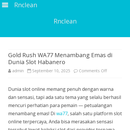
Rnclean
Rnclean
Skip
to
content
Gold Rush WA77 Menambang Emas di
Dunia Slot Habanero
on
admin
September 10, 2025
Comments Off
Gold
Dunia slot online memang penuh dengan warna
Rush
dan sensasi, tapi ada satu tema yang selalu berhasil
WA77
mencuri perhatian para pemain — petualangan
Menamban
menambang emas! Di
wa77
, salah satu platform slot
online terpercaya, Anda bisa merasakan sensasi
Emas
tersebut lewat koleksi slot dari provider ternama