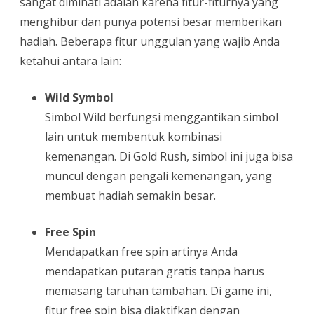
sangat diminati adalah karena fitur-fiturnya yang
menghibur dan punya potensi besar memberikan
hadiah. Beberapa fitur unggulan yang wajib Anda
ketahui antara lain:
Wild Symbol
Simbol Wild berfungsi menggantikan simbol
lain untuk membentuk kombinasi
kemenangan. Di Gold Rush, simbol ini juga bisa
muncul dengan pengali kemenangan, yang
membuat hadiah semakin besar.
Free Spin
Mendapatkan free spin artinya Anda
mendapatkan putaran gratis tanpa harus
memasang taruhan tambahan. Di game ini,
fitur free spin bisa diaktifkan dengan