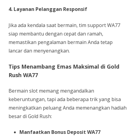
4. Layanan Pelanggan Responsif
Jika ada kendala saat bermain, tim support WA77
siap membantu dengan cepat dan ramah,
memastikan pengalaman bermain Anda tetap
lancar dan menyenangkan.
Tips Menambang Emas Maksimal di Gold
Rush WA77
Bermain slot memang mengandalkan
keberuntungan, tapi ada beberapa trik yang bisa
meningkatkan peluang Anda memenangkan hadiah
besar di Gold Rush:
Manfaatkan Bonus Deposit WA77