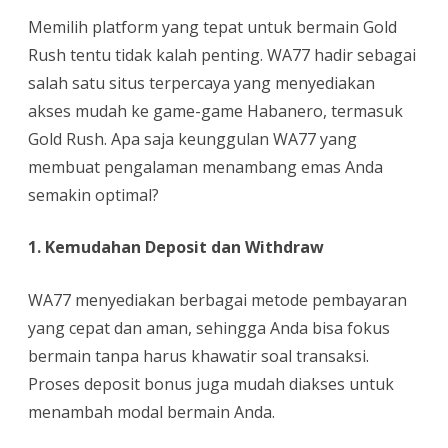
Memilih platform yang tepat untuk bermain Gold
Rush tentu tidak kalah penting. WA77 hadir sebagai
salah satu situs terpercaya yang menyediakan
akses mudah ke game-game Habanero, termasuk
Gold Rush. Apa saja keunggulan WA77 yang
membuat pengalaman menambang emas Anda
semakin optimal?
1. Kemudahan Deposit dan Withdraw
WA77 menyediakan berbagai metode pembayaran
yang cepat dan aman, sehingga Anda bisa fokus
bermain tanpa harus khawatir soal transaksi.
Proses deposit bonus juga mudah diakses untuk
menambah modal bermain Anda.