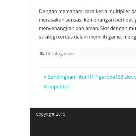
Dengan memahami cara kerja multiplier da
merasakan sensasi kemenangan berlipat 
menyenangkan dan aman. Slot dengan mult
strategi cerdas dalam memilih game, men
Uncategorized
Post
Bandingkan Fitur RTP garuda138 slot 
navigation
Kompetitor
Copyright 2015