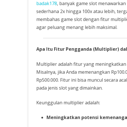
badak178
, banyak game slot menawarkan fi
sederhana 2x hingga 100x atau lebih, terga
membahas game slot dengan fitur multipli
agar peluang menang lebih maksimal.
Apa Itu Fitur Pengganda (Multiplier) da
Multiplier adalah fitur yang meningkatkan
Misalnya, jika Anda memenangkan Rp100.0
Rp500.000. Fitur ini bisa muncul secara ac
pada jenis slot yang dimainkan.
Keunggulan multiplier adalah:
Meningkatkan potensi kemenanga