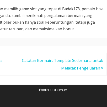
n memilih game slot yang tepat di Badak178, pemain bisa
ganda, sambil menikmati pengalaman bermain yang
iplier bukan hanya soal keberuntungan, tetapi juga
gatur taruhan, dan memaksimalkan bonus.
vs
Catatan Bermain: Template Sederhana untuk
Melacak Pengeluaran
Footer text center