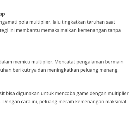
ap
gamati pola multiplier, lalu tingkatkan taruhan saat
trategi ini membantu memaksimalkan kemenangan tanpa
u dalam memicu multiplier. Mencatat pengalaman bermain
uhan berikutnya dan meningkatkan peluang menang.
osit bisa digunakan untuk mencoba game dengan multiplier
a. Dengan cara ini, peluang meraih kemenangan maksimal