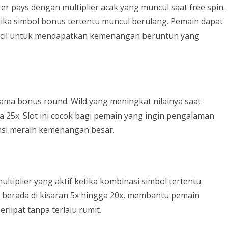
 pays dengan multiplier acak yang muncul saat free spin.
 jika simbol bonus tertentu muncul berulang. Pemain dapat
kecil untuk mendapatkan kemenangan beruntun yang
elama bonus round. Wild yang meningkat nilainya saat
a 25x. Slot ini cocok bagi pemain yang ingin pengalaman
si meraih kemenangan besar.
 multiplier yang aktif ketika kombinasi simbol tertentu
ya berada di kisaran 5x hingga 20x, membantu pemain
ipat tanpa terlalu rumit.