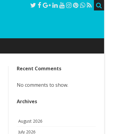
Recent Comments
No comments to show.
Archives
August 2026
July 2026