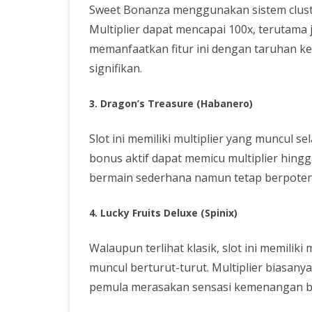
Sweet Bonanza menggunakan sistem cluster
Multiplier dapat mencapai 100x, terutama
memanfaatkan fitur ini dengan taruhan 
signifikan.
3.
Dragon’s Treasure (Habanero)
Slot ini memiliki multiplier yang muncul s
bonus aktif dapat memicu multiplier hingg
bermain sederhana namun tetap berpoten
4.
Lucky Fruits Deluxe (Spinix)
Walaupun terlihat klasik, slot ini memiliki
muncul berturut-turut. Multiplier biasan
pemula merasakan sensasi kemenangan berl