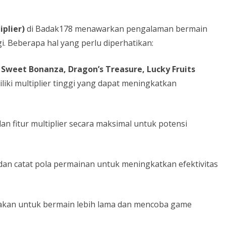
plier)
di Badak178 menawarkan pengalaman bermain
. Beberapa hal yang perlu diperhatikan:
Sweet Bonanza, Dragon’s Treasure, Lucky Fruits
iki multiplier tinggi yang dapat meningkatkan
an fitur multiplier secara maksimal untuk potensi
dan catat pola permainan untuk meningkatkan efektivitas
nakan untuk bermain lebih lama dan mencoba game