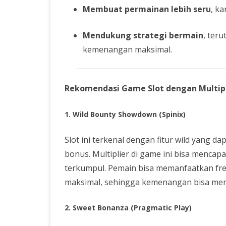
Membuat permainan lebih seru
, k
Mendukung strategi bermain
, ter
kemenangan maksimal.
Rekomendasi Game Slot dengan Multipl
1.
Wild Bounty Showdown (Spinix)
Slot ini terkenal dengan fitur wild yang da
bonus. Multiplier di game ini bisa mencap
terkumpul. Pemain bisa memanfaatkan fre
maksimal, sehingga kemenangan bisa meni
2.
Sweet Bonanza (Pragmatic Play)