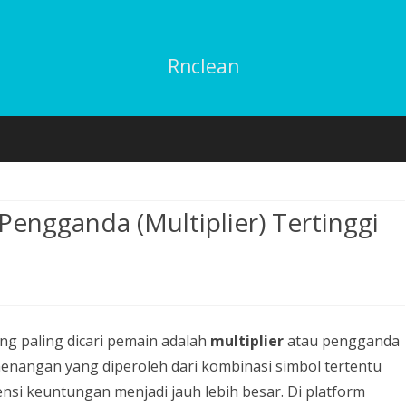
Rnclean
Skip
to
content
Pengganda (Multiplier) Tertinggi
on
Game
yang paling dicari pemain adalah
multiplier
atau pengganda
Slot
nangan yang diperoleh dari kombinasi simbol tertentu
dengan
ensi keuntungan menjadi jauh lebih besar. Di platform