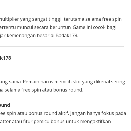
multiplier yang sangat tinggi, terutama selama free spin.
 tertentu muncul secara beruntun. Game ini cocok bagi
ar kemenangan besar di Badak178.
ak178
yang sama. Pemain harus memilih slot yang dikenal sering
a selama free spin atau bonus round.
ound
free spin atau bonus round aktif. Jangan hanya fokus pada
catter atau fitur pemicu bonus untuk mengaktifkan