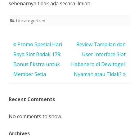
sebenarnya tidak ada secara ilmiah.
Uncategorized
Post
Promo Spesial Hari
Review Tampilan dan
navigation
Raya Slot Badak 178:
User Interface Slot
Bonus Ekstra untuk
Habanero di Dewitogel:
Member Setia
Nyaman atau Tidak?
Recent Comments
No comments to show.
Archives