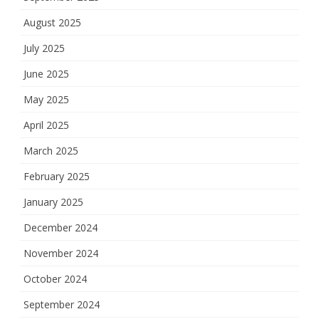
August 2025
July 2025
June 2025
May 2025
April 2025
March 2025
February 2025
January 2025
December 2024
November 2024
October 2024
September 2024