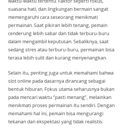
waktu-waktu tertentu. Faktor seperti fokus,
suasana hati, dan lingkungan bermain sangat
memengaruhi cara seseorang menikmati
permainan. Saat pikiran lebih tenang, pemain
cenderung lebih sabar dan tidak terburu-buru
dalam mengambil keputusan. Sebaliknya, saat
sedang stres atau terburu-buru, permainan bisa
terasa lebih sulit dan kurang menyenangkan.
Selain itu, penting juga untuk memahami bahwa
slot online pada dasarnya dirancang sebagai
bentuk hiburan. Fokus utama seharusnya bukan
pada mencari waktu “pasti menang”, melainkan
menikmati proses permainan itu sendiri. Dengan
memahami hal ini, pemain bisa mengurangi
tekanan dan ekspektasi yang tidak realistis.