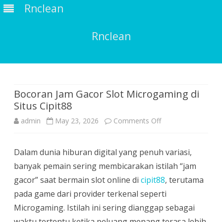
Rnclean
Rnclean
Skip
to
content
Bocoran Jam Gacor Slot Microgaming di
Situs Cipit88
on
admin
May 23, 2026
Comments Off
Bocoran
Dalam dunia hiburan digital yang penuh variasi,
Jam
banyak pemain sering membicarakan istilah “jam
Gacor
gacor” saat bermain slot online di
cipit88
, terutama
Slot
pada game dari provider terkenal seperti
Microgaming. Istilah ini sering dianggap sebagai
Microgaming
waktu tertentu ketika peluang menang terasa lebih