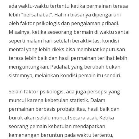
ada waktu-waktu tertentu ketika permainan terasa
lebih “bersahabat”. Hal ini biasanya dipengaruhi
oleh faktor psikologis dan pengalaman pribadi.
Misalnya, ketika seseorang bermain di waktu santai
seperti malam hari setelah beraktivitas, kondisi
mental yang lebih rileks bisa membuat keputusan
terasa lebih baik dan hasil permainan terlihat lebih
menguntungkan. Padahal, yang berubah bukan
sistemnya, melainkan kondisi pemain itu sendiri.
Selain faktor psikologis, ada juga persepsi yang
muncul karena kebetulan statistik. Dalam
permainan berbasis probabilitas, hasil baik dan
buruk akan selalu muncul secara acak. Ketika
seorang pemain kebetulan mendapatkan
kemenangan beruntun pada waktu tertentu,