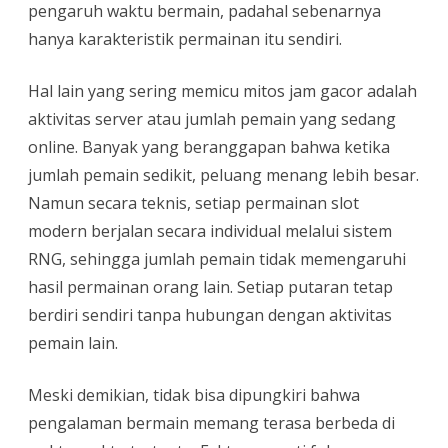
pengaruh waktu bermain, padahal sebenarnya
hanya karakteristik permainan itu sendiri.
Hal lain yang sering memicu mitos jam gacor adalah
aktivitas server atau jumlah pemain yang sedang
online. Banyak yang beranggapan bahwa ketika
jumlah pemain sedikit, peluang menang lebih besar.
Namun secara teknis, setiap permainan slot
modern berjalan secara individual melalui sistem
RNG, sehingga jumlah pemain tidak memengaruhi
hasil permainan orang lain. Setiap putaran tetap
berdiri sendiri tanpa hubungan dengan aktivitas
pemain lain.
Meski demikian, tidak bisa dipungkiri bahwa
pengalaman bermain memang terasa berbeda di